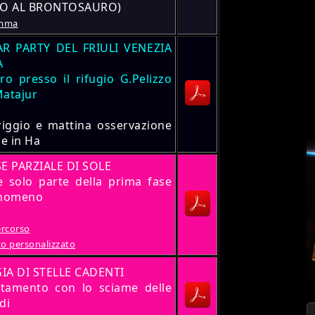
NO AL BRONTOSAURO)
mma
AR PARTY DEL FRIULI VENEZIA
A
ro presso il rifugio G.Pelizzo
Matajur
iggio e mattina osservazione
le in Ha
SE PARZIALE DI SOLE
le solo parte della prima fase
enomeno
ercorso
ito personalizzato
IA DI STELLE CADENTI
tamento con lo sciame delle
di