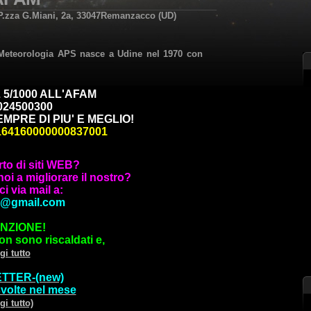
n P.zza G.Miani, 2a, 33047Remanzacco (UD)
 Meteorologia APS nasce a Udine nel 1970 con
 5/1000 ALL'AFAM
024500300
MPRE DI PIU' E MEGLIO!
164160000000837001
rto di siti WEB?
oi a migliorare il nostro?
i via mail a:
r@gmail.com
NZIONE!
on sono riscaldati e,
gi tutto
TTER-(new)
 svolte nel mese
gi tutto)