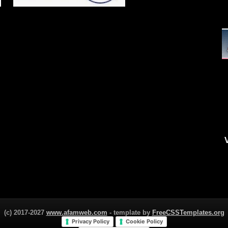
(c) 2017-2027
www.afamweb.com
- template by
FreeCSSTemplates.org
Privacy Policy
Cookie Policy