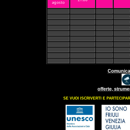
agosto
Ca
Ca
Ca
Ca
Ca
Ca
Ca
Ca
Ca
Ca
Comunicaz
offerte, strume
SE VUOI ISCRIVERTI E PARTECIPARE