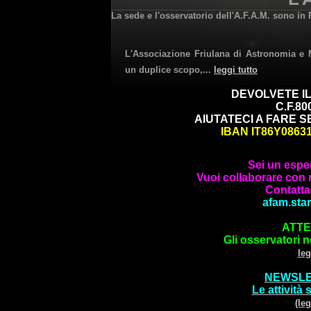
La sede e l'osservatorio dell'A.F.A.M. sono i
L'Associazione Friulana di Astronomia e
un duplice scopo,...
leggi tutto
DEVOLVETE IL
C.F.80
AIUTATECI A FARE SE
IBAN IT86Y0863
Sei un espe
Vuoi collaborare con n
Contattac
afam.sta
ATTE
Gli osservatori n
leg
NEWSLE
Le attività
(leg