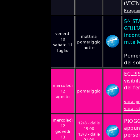
(VICI
Progra
5^ ST
GIULI
venerdì
incont
mattina
10
m.te 
pomeriggio
sabato 11
notte
luglio
Pomer
del so
ECLIS
visibi
mercoledì
del f
12
pomeriggio
agosto
vai al p
vai al s
mercoledì
PIOGG
12/8 - dalle
12
appun
19.00
giovedì
13/8 - dalle
persei
13
21.00