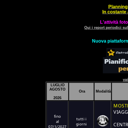
Planning 
In costante
L'attività fo
Qui i report periodici su
Nuova piattaform
vai
LUGLIO
AGOSTO
Ora
Modalità
2026
MOST
VIAGG
fino
tutti i
al
giorni
CENTR
07/1/2027