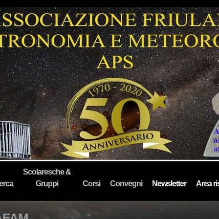
Scolaresche &
erca
Gruppi
Corsi
Convegni
Newsletter
Area ri
AFAM